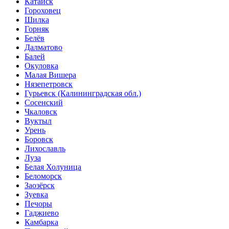
Катайск
Гороховец
Шилка
Горняк
Белёв
Далматово
Балей
Окуловка
Малая Вишера
Нязепетровск
Гурьевск (Калининградская обл.)
Сосенский
Чкаловск
Вуктыл
Урень
Боровск
Лихославль
Луза
Белая Холуница
Беломорск
Заозёрск
Зуевка
Печоры
Гаджиево
Камбарка