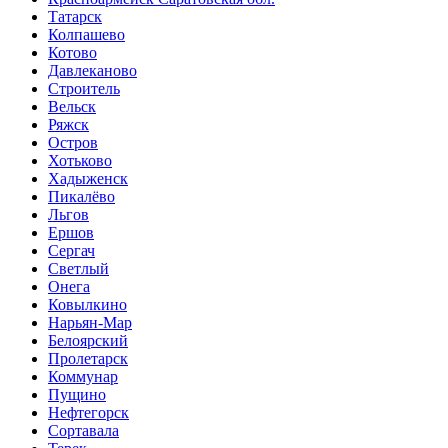
Татарск
Колпашево
Котово
Давлеканово
Строитель
Вельск
Ряжск
Остров
Хотьково
Хадыженск
Пикалёво
Льгов
Ершов
Сергач
Светлый
Онега
Ковылкино
Нарьян-Мар
Белоярский
Пролетарск
Коммунар
Пущино
Нефтегорск
Сортавала