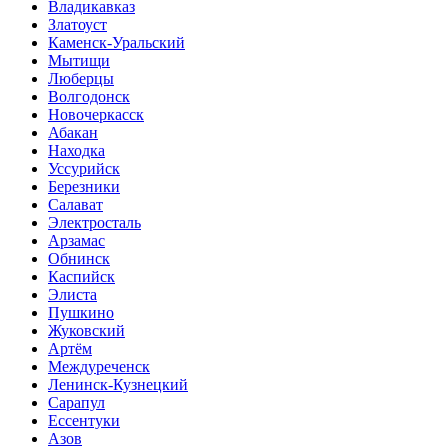
Владикавказ
Златоуст
Каменск-Уральский
Мытищи
Люберцы
Волгодонск
Новочеркасск
Абакан
Находка
Уссурийск
Березники
Салават
Электросталь
Арзамас
Обнинск
Каспийск
Элиста
Пушкино
Жуковский
Артём
Междуреченск
Ленинск-Кузнецкий
Сарапул
Ессентуки
Азов