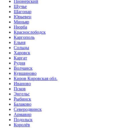
Пионерский
Щучье
Шагонар
Юрьевец
Миньяр
Нюрба
Краснослободск
Каргополь
Ельня
Сольцы
Харовск
Каргат
Рудня
Волчанск
Кувшиново
Киров Кировская обл.
Иваново
Псков
Энгельс
Рыбинск
Балаково
Северодвинск
Армавир
Подольск
Королёв