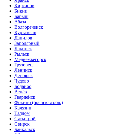
Яранск
Кирсанов
Бикин
Барыш
Абаза
Волгореченск
Куртамыш
Данилов
Заполярный
Лакинск
Рыльск
Медвежьегорск
Грязовец
Ленинск
Дегтярск
Чудово
Бодайбо
Венёв
Гвардейск
Фокино (брянская обл.)
Калязин
Талдом
Сясьстрой
Свирск
Байкальск