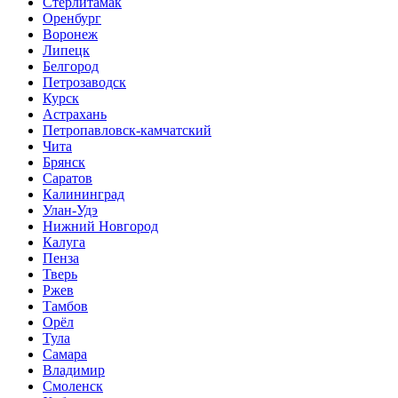
Стерлитамак
Оренбург
Воронеж
Липецк
Белгород
Петрозаводск
Курск
Астрахань
Петропавловск-камчатский
Чита
Брянск
Саратов
Калининград
Улан-Удэ
Нижний Новгород
Калуга
Пенза
Тверь
Ржев
Тамбов
Орёл
Тула
Самара
Владимир
Смоленск