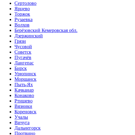
Сертолово
Ярцево
Торжок
Рузаевка
Волхов
Берёзовский Кемеровская обл.
Дзержинский
Грязи
Чусовой
Советск
Пугачёв
Лангепас
Бирск
Урюпинск
Моршанск
Пыть-Ях
Качканар
Конаково
Ртищево
Вязники
Кореновск
Учалы
Вичуга
Дальнегорск
Протвино