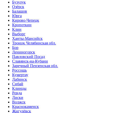
Бузулук
Озёрск
Балашов
Юрга
Кирово-Чепецк
Кропоткин
Клин
Выборг
Ханты-Мансийск
Троицк Челябинская обл.
Бор
Лениногорск
Павловский Посад
Славянск-на-Кубани
Заречный Пензенская обл.
Россошь
Кумертау
Лабинск
Сибай
Клинцы
Ревда
Лиски
Волжск
Краснокаменск
Жигулёвск