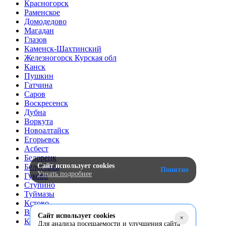
Красногорск
Раменское
Домодедово
Магадан
Глазов
Каменск-Шахтинский
Железногорск Курская обл
Канск
Пушкин
Гатчина
Саров
Воскресенск
Дубна
Воркута
Новоалтайск
Егорьевск
Асбест
Белорецк
Сайт использует cookies
Белогорск
Понятно
Узнать подробнее
Гуково
Ступино
Туймазы
Кстово
Вольск
Сайт использует cookies
+
Котлас
Для анализа посещаемости и улучшения сайта