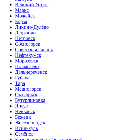
Великий Устюг
Маркс
Можайск
Борзя
Ликино-Дулёво
Дюртюли
Петровск
Сосногорск
Советская Гавань
Нефтекумск
Морозовск
Полысаево
Дальнереченск
Губаха
Тара
Медногорск
Октябрьск
Бутурлиновка
Янаул
Невьянск
Бежецк
Железноводск
Исилькуль
Семёнов
Красноармейск Саратовская обл.