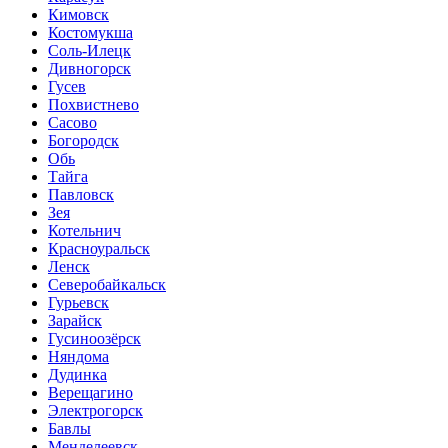
Кимовск
Костомукша
Соль-Илецк
Дивногорск
Гусев
Похвистнево
Сасово
Богородск
Обь
Тайга
Павловск
Зея
Котельнич
Красноуральск
Ленск
Северобайкальск
Гурьевск
Зарайск
Гусиноозёрск
Няндома
Дудинка
Верещагино
Электрогорск
Бавлы
Менделеевск