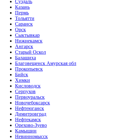
Суздаль
Казань
Пермь
Тольятти
Саранск
Орск
Сыктывкар
Нижнекамск
Ангарск
Старый Оскол
Балашиха
Благовещенск Амурская обл
Прокопьевск
Бийск
Химки
Кисловодск
Серпухов
Первоуральск
Новочебоксарск
Нефтеюганск
Димитровград
Нефтекамск
Орехово-Зуево
Камышин
Невинномысск