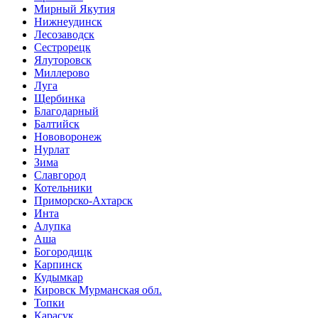
Мирный Якутия
Нижнеудинск
Лесозаводск
Сестрорецк
Ялуторовск
Миллерово
Луга
Щербинка
Благодарный
Балтийск
Нововоронеж
Нурлат
Зима
Славгород
Котельники
Приморско-Ахтарск
Инта
Алупка
Аша
Богородицк
Карпинск
Кудымкар
Кировск Мурманская обл.
Топки
Карасук