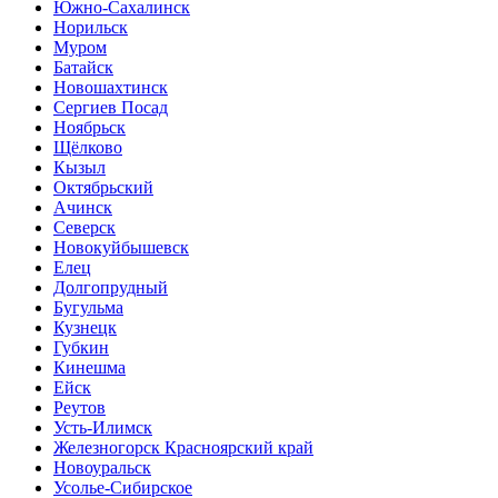
Южно-Сахалинск
Норильск
Муром
Батайск
Новошахтинск
Сергиев Посад
Ноябрьск
Щёлково
Кызыл
Октябрьский
Ачинск
Северск
Новокуйбышевск
Елец
Долгопрудный
Бугульма
Кузнецк
Губкин
Кинешма
Ейск
Реутов
Усть-Илимск
Железногорск Красноярский край
Новоуральск
Усолье-Сибирское