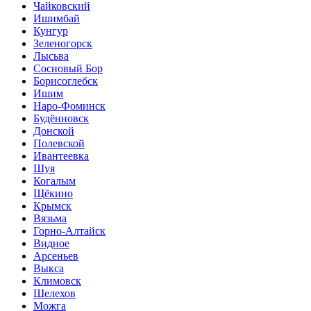
Чайковский
Ишимбай
Кунгур
Зеленогорск
Лысьва
Сосновый Бор
Борисоглебск
Ишим
Наро-Фоминск
Будённовск
Донской
Полевской
Ивантеевка
Шуя
Когалым
Щёкино
Крымск
Вязьма
Горно-Алтайск
Видное
Арсеньев
Выкса
Климовск
Шелехов
Можга