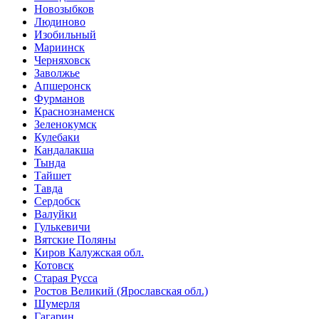
Новозыбков
Людиново
Изобильный
Мариинск
Черняховск
Заволжье
Апшеронск
Фурманов
Краснознаменск
Зеленокумск
Кулебаки
Кандалакша
Тында
Тайшет
Тавда
Сердобск
Валуйки
Гулькевичи
Вятские Поляны
Киров Калужская обл.
Котовск
Старая Русса
Ростов Великий (Ярославская обл.)
Шумерля
Гагарин