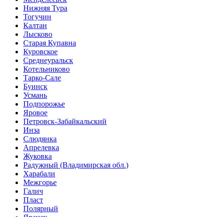
Нижняя Тура
Тогучин
Калтан
Лысково
Старая Купавна
Куровское
Среднеуральск
Котельниково
Тарко-Сале
Буинск
Усмань
Подпорожье
Яровое
Петровск-Забайкальский
Инза
Слюдянка
Апрелевка
Жуковка
Радужный (Владимирская обл.)
Харабали
Межгорье
Галич
Пласт
Полярный