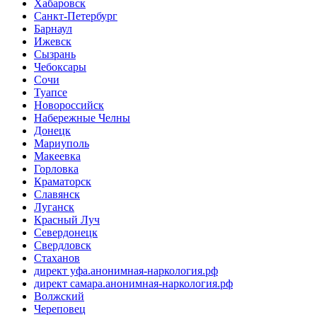
Хабаровск
Санкт-Петербург
Барнаул
Ижевск
Сызрань
Чебоксары
Сочи
Туапсе
Новороссийск
Набережные Челны
Донецк
Мариуполь
Макеевка
Горловка
Краматорск
Славянск
Луганск
Красный Луч
Севердонецк
Свердловск
Стаханов
директ уфа.анонимная-наркология.рф
директ самара.анонимная-наркология.рф
Волжский
Череповец