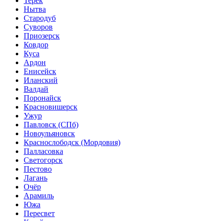
Терек
Нытва
Стародуб
Суворов
Приозерск
Ковдор
Куса
Ардон
Енисейск
Иланский
Валдай
Поронайск
Красновишерск
Ужур
Павловск (СПб)
Новоульяновск
Краснослободск (Мордовия)
Палласовка
Светогорск
Пестово
Лагань
Очёр
Арамиль
Южа
Пересвет