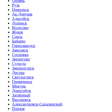
Обоянь
Руза
Цивильск
Ак-Довурак
Адыгейск
Долинск
Волосово
Жуков
Сорск
Бабаево
Горнозаводск
Заволжск
Сосновка
Звенигово
Судогда
Змеиногорск
Дигора
Светлогорск
Гремячинск
Микунь
Дорогобуж
Заозёрный
Высоковск
Александровск-Сахалинский
Порхов