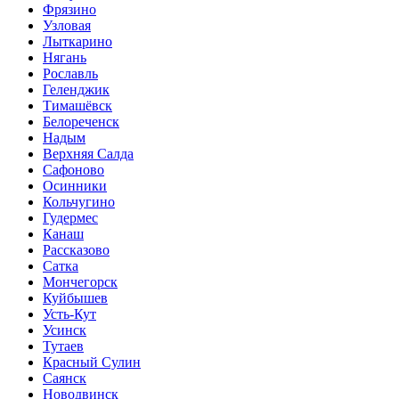
Фрязино
Узловая
Лыткарино
Нягань
Рославль
Геленджик
Тимашёвск
Белореченск
Надым
Верхняя Салда
Сафоново
Осинники
Кольчугино
Гудермес
Канаш
Рассказово
Сатка
Мончегорск
Куйбышев
Усть-Кут
Усинск
Тутаев
Красный Сулин
Саянск
Новодвинск