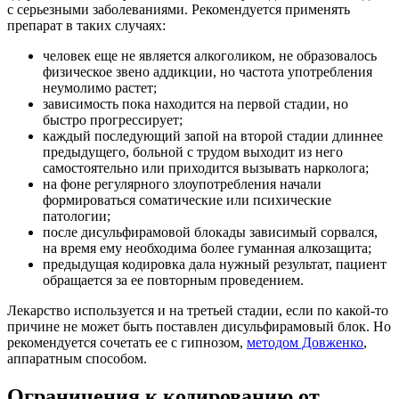
с серьезными заболеваниями. Рекомендуется применять
препарат в таких случаях:
человек еще не является алкоголиком, не образовалось
физическое звено аддикции, но частота употребления
неумолимо растет;
зависимость пока находится на первой стадии, но
быстро прогрессирует;
каждый последующий запой на второй стадии длиннее
предыдущего, больной с трудом выходит из него
самостоятельно или приходится вызывать нарколога;
на фоне регулярного злоупотребления начали
формироваться соматические или психические
патологии;
после дисульфирамовой блокады зависимый сорвался,
на время ему необходима более гуманная алкозащита;
предыдущая кодировка дала нужный результат, пациент
обращается за ее повторным проведением.
Лекарство используется и на третьей стадии, если по какой-то
причине не может быть поставлен дисульфирамовый блок. Но
рекомендуется сочетать ее с гипнозом,
методом Довженко
,
аппаратным способом.
Ограничения к кодированию от