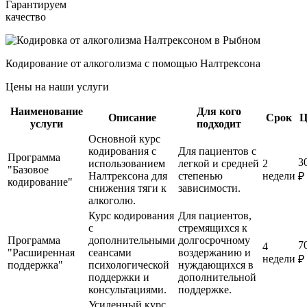
Гарантируем
качество
Кодирование от алкоголизма с помощью Налтрексона
Цены на наши услуги
Наименование
Для кого
Описание
Срок
Ц
услуги
подходит
Основной курс
кодирования с
Для пациентов с
Программа
3
использованием
легкой и средней
2
"Базовое
Налтрексона для
степенью
недели
₽
кодирование"
снижения тяги к
зависимости.
алкоголю.
Курс кодирования
Для пациентов,
с
стремящихся к
Программа
дополнительными
долгосрочному
7
4
"Расширенная
сеансами
воздержанию и
недели
₽
поддержка"
психологической
нуждающихся в
поддержки и
дополнительной
консультациями.
поддержке.
Усиленный курс