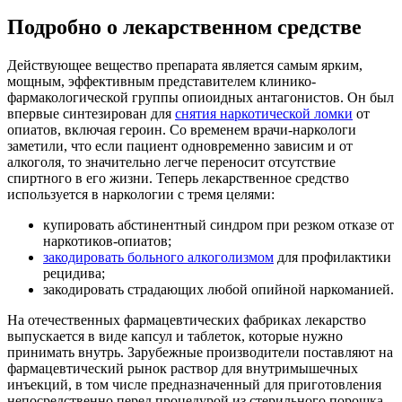
Подробно о лекарственном средстве
Действующее вещество препарата является самым ярким,
мощным, эффективным представителем клинико-
фармакологической группы опиоидных антагонистов. Он был
впервые синтезирован для
снятия наркотической ломки
от
опиатов, включая героин. Со временем врачи-наркологи
заметили, что если пациент одновременно зависим и от
алкоголя, то значительно легче переносит отсутствие
спиртного в его жизни. Теперь лекарственное средство
используется в наркологии с тремя целями:
купировать абстинентный синдром при резком отказе от
наркотиков-опиатов;
закодировать больного алкоголизмом
для профилактики
рецидива;
закодировать страдающих любой опийной наркоманией.
На отечественных фармацевтических фабриках лекарство
выпускается в виде капсул и таблеток, которые нужно
принимать внутрь. Зарубежные производители поставляют на
фармацевтический рынок раствор для внутримышечных
инъекций, в том числе предназначенный для приготовления
непосредственно перед процедурой из стерильного порошка.