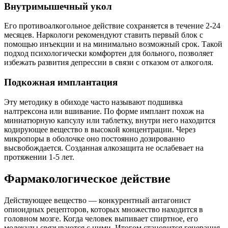
Внутримышечный укол
Его противоалкогольное действие сохраняется в течение 2-24
месяцев. Наркологи рекомендуют ставить первый блок с
помощью инъекции и на минимально возможный срок. Такой
подход психологически комфортен для больного, позволяет
избежать развития депрессии в связи с отказом от алкоголя.
Подкожная имплантация
Эту методику в обиходе часто называют подшивка
налтрексона или вшивание. По форме имплант похож на
миниатюрную капсулу или таблетку, внутри него находится
кодирующее вещество в высокой концентрации. Через
микропоры в оболочке оно постоянно дозированно
высвобождается. Созданная алкозащита не ослабевает на
протяжении 1-5 лет.
Фармакологическое действие
Действующее вещество — конкурентный антагонист
опиоидных рецепторов, которых множество находится в
головном мозге. Когда человек выпивает спиртное, его
молекулы связываются с ними. Итогом становится генерация