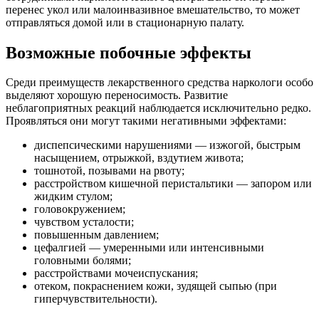
перенес укол или малоинвазивное вмешательство, то может
отправляться домой или в стационарную палату.
Возможные побочные эффекты
Среди преимуществ лекарственного средства наркологи особо
выделяют хорошую переносимость. Развитие
неблагоприятных реакций наблюдается исключительно редко.
Проявляться они могут такими негативными эффектами:
диспепсическими нарушениями — изжогой, быстрым
насыщением, отрыжкой, вздутием живота;
тошнотой, позывами на рвоту;
расстройством кишечной перистальтики — запором или
жидким стулом;
головокружением;
чувством усталости;
повышенным давлением;
цефалгией — умеренными или интенсивными
головными болями;
расстройствами мочеиспускания;
отеком, покраснением кожи, зудящей сыпью (при
гиперчувствительности).