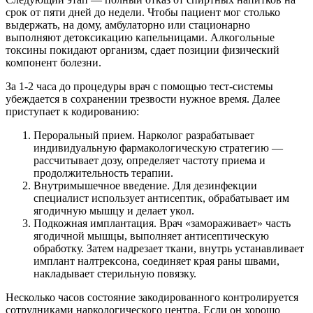
срок от пяти дней до недели. Чтобы пациент мог столько
выдержать, на дому, амбулаторно или стационарно
выполняют детоксикацию капельницами. Алкогольные
токсины покидают организм, сдает позиции физический
компонент болезни.
За 1-2 часа до процедуры врач с помощью тест-системы
убеждается в сохранении трезвости нужное время. Далее
приступает к кодированию:
Пероральный прием. Нарколог разрабатывает
индивидуальную фармакологическую стратегию —
рассчитывает дозу, определяет частоту приема и
продолжительность терапии.
Внутримышечное введение. Для дезинфекции
специалист использует антисептик, обрабатывает им
ягодичную мышцу и делает укол.
Подкожная имплантация. Врач «замораживает» часть
ягодичной мышцы, выполняет антисептическую
обработку. Затем надрезает ткани, внутрь устанавливает
имплант налтрексона, соединяет края раны швами,
накладывает стерильную повязку.
Несколько часов состояние закодированного контролируется
сотрудниками наркологического центра. Если он хорошо