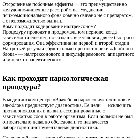
Отсроченные побочные эффекты — это преимущественно
желудочно-кишечные расстройства. Ухудшение
психоэмоционального фона обычно связано не с препаратом,
а с невозможностью выпить.
Кому подходит кодирование налтрексоном?
Процедуру проводят в продромальном периоде, когда
зависимости еще нет, но созданы все условия для ее быстрого
формирования. Она эффективна на первой и второй стадии.
На третьей результат будет только при постановке «Двойного
блока» — налтрексонового и дисульфирамового, аппаратного
или психотерапевтического.
Как проходит наркологическая
процедура?
В медицинском центре «Врачебная наркология» постановке
алкоблока предшествует диагностика. Ее цели — исключить
противопоказания и вывить ассоциированные с
зависимостью сбои в работе организма. Если больной не был
относительно недавно обследован, то назначается
лабораторно-инструментальная диагностика.
Следующий этап — полный отказ от спиртных напитков на