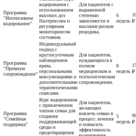
кодирования с
Для пациентов с
использованием
выраженной
Программа
1
высоких доз
степенью
6
"Интенсивное
Налтрексона и
зависимости и
недель
₽
кодирование"
регулярным
высоким риском
мониторингом
рецидива.
состояния.
Индивидуальный
подход с
круглосуточным
Для пациентов,
наблюдением
нуждающихся в
Программа
1
врача,
полном
8
"Премиум
персональными
медицинском и
недель
₽
сопровождение"
консультациями и
психологическом
дополнительными
сопровождении.
терапевтическими
сеансами.
Курс кодирования
Для пациентов,
с привлечением
желающих
членов семьи для
Программа
вовлечь семью в
9
создания
5
"Семейная
процесс лечения
поддерживающей
недель
₽
поддержка"
и повысить
среды и
эффективность
предотвращения
кодирования.