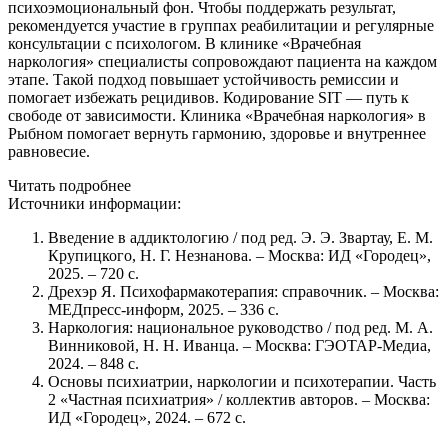
психоэмоциональный фон. Чтобы поддержать результат,
рекомендуется участие в группах реабилитации и регулярные
консультации с психологом. В клинике «Врачебная
наркология» специалисты сопровождают пациента на каждом
этапе. Такой подход повышает устойчивость ремиссии и
помогает избежать рецидивов. Кодирование SIT — путь к
свободе от зависимости. Клиника «Врачебная наркология» в
Рыбном помогает вернуть гармонию, здоровье и внутреннее
равновесие.
Читать подробнее
Источники информации:
Введение в аддиктологию / под ред. Э. Э. Звартау, Е. М.
Крупицкого, Н. Г. Незнанова. – Москва: ИД «Городец»,
2025. – 720 с.
Дрехэр Я. Психофармакотерапия: справочник. – Москва:
МЕДпресс-информ, 2025. – 336 с.
Наркология: национальное руководство / под ред. М. А.
Винниковой, Н. Н. Иванца. – Москва: ГЭОТАР-Медиа,
2024. – 848 с.
Основы психиатрии, наркологии и психотерапии. Часть
2 «Частная психиатрия» / коллектив авторов. – Москва:
ИД «Городец», 2024. – 672 с.