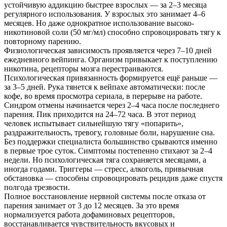
устойчивую аддикцию быстрее взрослых — за 2–3 месяца
регулярного использования. У взрослых это занимает 4–6
месяцев. Но даже однократное использование высоко-
никотиновой соли (50 мг/мл) способно спровоцировать тягу к
повторному парению.
Физиологическая зависимость проявляется через 7–10 дней
ежедневного вейпинга. Организм привыкает к поступлению
никотина, рецепторы мозга перестраиваются.
Психологическая привязанность формируется ещё раньше —
за 3–5 дней. Рука тянется к вейпахе автоматически: после
кофе, во время просмотра сериала, в перерыве на работе.
Синдром отмены начинается через 2–4 часа после последнего
парения. Пик приходится на 24–72 часа. В этот период
человек испытывает сильнейшую тягу «попарить»,
раздражительность, тревогу, головные боли, нарушение сна.
Без поддержки специалиста большинство срываются именно
в первые трое суток. Симптомы постепенно стихают за 2–4
недели. Но психологическая тяга сохраняется месяцами, а
иногда годами. Триггеры — стресс, алкоголь, привычная
обстановка — способны спровоцировать рецидив даже спустя
полгода трезвости.
Полное восстановление нервной системы после отказа от
парения занимает от 3 до 12 месяцев. За это время
нормализуется работа дофаминовых рецепторов,
восстанавливается чувствительность вкусовых и