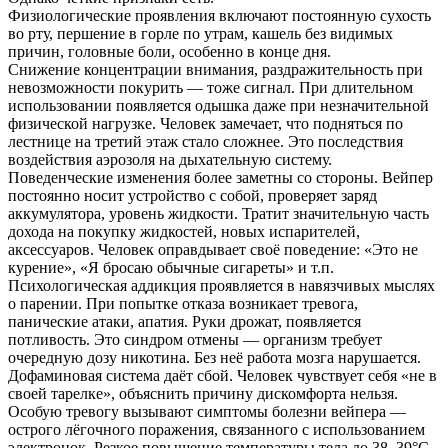
Физиологические проявления включают постоянную сухость
во рту, першение в горле по утрам, кашель без видимых
причин, головные боли, особенно в конце дня.
Снижение концентрации внимания, раздражительность при
невозможности покурить — тоже сигнал. При длительном
использовании появляется одышка даже при незначительной
физической нагрузке. Человек замечает, что подняться по
лестнице на третий этаж стало сложнее. Это последствия
воздействия аэрозоля на дыхательную систему.
Поведенческие изменения более заметны со стороны. Вейпер
постоянно носит устройство с собой, проверяет заряд
аккумулятора, уровень жидкости. Тратит значительную часть
дохода на покупку жидкостей, новых испарителей,
аксессуаров. Человек оправдывает своё поведение: «Это не
курение», «Я бросаю обычные сигареты» и т.п.
Психологическая аддикция проявляется в навязчивых мыслях
о парении. При попытке отказа возникает тревога,
панические атаки, апатия. Руки дрожат, появляется
потливость. Это синдром отмены — организм требует
очередную дозу никотина. Без неё работа мозга нарушается.
Дофаминовая система даёт сбой. Человек чувствует себя «не в
своей тарелке», объяснить причину дискомфорта нельзя.
Особую тревогу вызывают симптомы болезни вейпера —
острого лёгочного поражения, связанного с использованием
электронок. Резкое повышение температуры тела до 38–39°C,