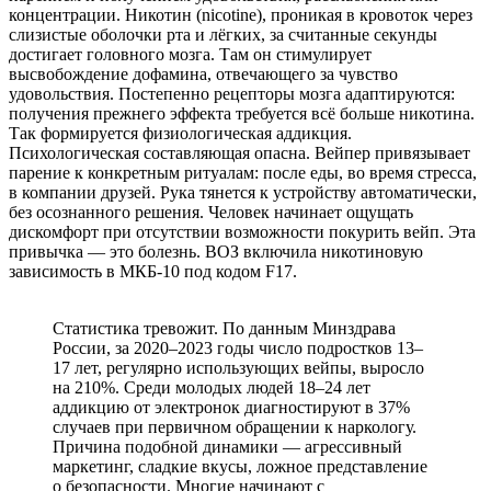
концентрации. Никотин (nicotine), проникая в кровоток через
слизистые оболочки рта и лёгких, за считанные секунды
достигает головного мозга. Там он стимулирует
высвобождение дофамина, отвечающего за чувство
удовольствия. Постепенно рецепторы мозга адаптируются:
получения прежнего эффекта требуется всё больше никотина.
Так формируется физиологическая аддикция.
Психологическая составляющая опасна. Вейпер привязывает
парение к конкретным ритуалам: после еды, во время стресса,
в компании друзей. Рука тянется к устройству автоматически,
без осознанного решения. Человек начинает ощущать
дискомфорт при отсутствии возможности покурить вейп. Эта
привычка — это болезнь. ВОЗ включила никотиновую
зависимость в МКБ-10 под кодом F17.
Статистика тревожит. По данным Минздрава
России, за 2020–2023 годы число подростков 13–
17 лет, регулярно использующих вейпы, выросло
на 210%. Среди молодых людей 18–24 лет
аддикцию от электронок диагностируют в 37%
случаев при первичном обращении к наркологу.
Причина подобной динамики — агрессивный
маркетинг, сладкие вкусы, ложное представление
о безопасности. Многие начинают с