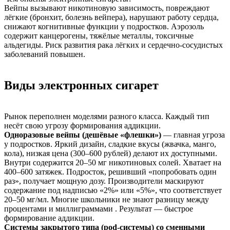
Вейпы вызывают никотиновую зависимость, повреждают
лёгкие (бронхит, болезнь вейпера), нарушают работу сердца,
снижают когнитивные функции у подростков. Аэрозоль
содержит канцерогены, тяжёлые металлы, токсичные
альдегиды. Риск развития рака лёгких и сердечно-сосудистых
заболеваний повышен.
Виды электронных сигарет
Рынок переполнен моделями разного класса. Каждый тип
несёт свою угрозу формирования аддикции.
Одноразовые вейпы (дешёвые «флешки»)
— главная угроза
у подростков. Яркий дизайн, сладкие вкусы (жвачка, манго,
кола), низкая цена (300–600 рублей) делают их доступными.
Внутри содержится 20–50 мг никотиновых солей. Хватает на
400–600 затяжек. Подросток, решивший «попробовать один
раз», получает мощную дозу. Производители маскируют
содержание под надписью «2%» или «5%», что соответствует
20–50 мг/мл. Многие школьники не знают разницу между
процентами и миллиграммами . Результат — быстрое
формирование аддикции.
Системы закрытого типа (pod-системы) со сменными