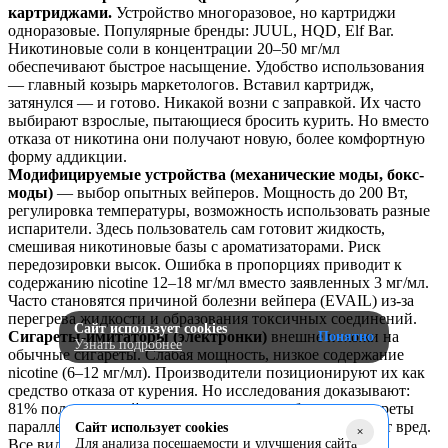
картриджами.
Устройство многоразовое, но картриджи
одноразовые. Популярные бренды: JUUL, HQD, Elf Bar.
Никотиновые соли в концентрации 20–50 мг/мл
обеспечивают быстрое насыщение. Удобство использования
— главный козырь маркетологов. Вставил картридж,
затянулся — и готово. Никакой возни с заправкой. Их часто
выбирают взрослые, пытающиеся бросить курить. Но вместо
отказа от никотина они получают новую, более комфортную
форму аддикции.
Модифицируемые устройства (механические моды, бокс-
моды)
— выбор опытных вейперов. Мощность до 200 Вт,
регулировка температуры, возможность использовать разные
испарители. Здесь пользователь сам готовит жидкость,
смешивая никотиновые базы с ароматизаторами. Риск
передозировки высок. Ошибка в пропорциях приводит к
содержанию nicotine 12–18 мг/мл вместо заявленных 3 мг/мл.
Часто становятся причиной болезни вейпера (EVAIL) из-за
перегрева жидкости и образования токсичных соединений.
Сайт использует cookies
Сигареты-имитаторы (электронки)
внешне похожи на
Понятно
Узнать подробнее
обычные сигареты. Слабая мощность, низкое содержание
nicotine (6–12 мг/мл). Производители позиционируют их как
средство отказа от курения. Но исследования доказывают:
81% пользователей продолжают курить обычные сигареты
параллельно. Двойная нагрузка на организм усугубляет вред.
Сайт использует cookies
+
Для анализа посещаемости и улучшения сайта
Все виды содержат никотин или создают условия