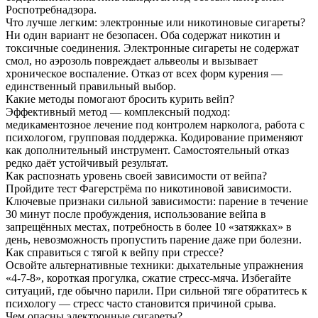
Роспотребнадзора.
Что лучше легким: электронные или никотиновые сигареты?
Ни один вариант не безопасен. Оба содержат никотин и
токсичные соединения. Электронные сигареты не содержат
смол, но аэрозоль повреждает альвеолы и вызывает
хроническое воспаление. Отказ от всех форм курения —
единственный правильный выбор.
Какие методы помогают бросить курить вейп?
Эффективный метод — комплексный подход:
медикаментозное лечение под контролем нарколога, работа с
психологом, групповая поддержка. Кодирование применяют
как дополнительный инструмент. Самостоятельный отказ
редко даёт устойчивый результат.
Как распознать уровень своей зависимости от вейпа?
Пройдите тест Фагерстрёма по никотиновой зависимости.
Ключевые признаки сильной зависимости: парение в течение
30 минут после пробуждения, использование вейпа в
запрещённых местах, потребность в более 10 «затяжках» в
день, невозможность пропустить парение даже при болезни.
Как справиться с тягой к вейпу при стрессе?
Освойте альтернативные техники: дыхательные упражнения
«4-7-8», короткая прогулка, сжатие стресс-мяча. Избегайте
ситуаций, где обычно парили. При сильной тяге обратитесь к
психологу — стресс часто становится причиной срыва.
Чем опасны электронные сигареты?