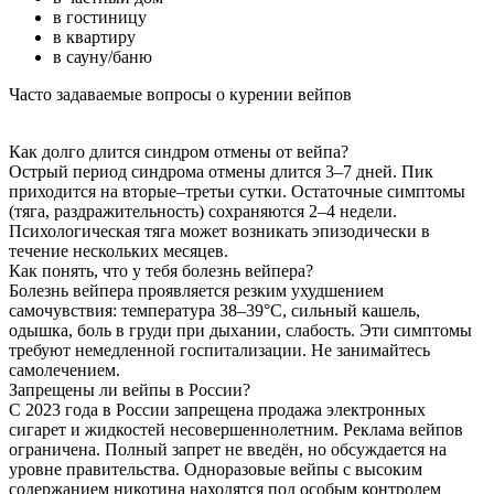
в гостиницу
в квартиру
в сауну/баню
Часто задаваемые вопросы о курении вейпов
Как долго длится синдром отмены от вейпа?
Острый период синдрома отмены длится 3–7 дней. Пик
приходится на вторые–третьи сутки. Остаточные симптомы
(тяга, раздражительность) сохраняются 2–4 недели.
Психологическая тяга может возникать эпизодически в
течение нескольких месяцев.
Как понять, что у тебя болезнь вейпера?
Болезнь вейпера проявляется резким ухудшением
самочувствия: температура 38–39°C, сильный кашель,
одышка, боль в груди при дыхании, слабость. Эти симптомы
требуют немедленной госпитализации. Не занимайтесь
самолечением.
Запрещены ли вейпы в России?
С 2023 года в России запрещена продажа электронных
сигарет и жидкостей несовершеннолетним. Реклама вейпов
ограничена. Полный запрет не введён, но обсуждается на
уровне правительства. Одноразовые вейпы с высоким
содержанием никотина находятся под особым контролем